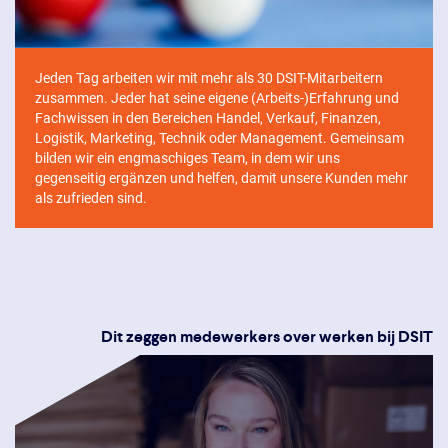
Jeden Tag arbeiten wir mit mehr als 30 DSIT-Mitarbeitern
zusammen. Jeder hat seine eigene (Arbeits-)Erfahrung und
Fachwissen in den Bereichen Handel, Verkauf, Finanzen,
Logistik, Marketing, Technik oder Management. Gemeinsam
bilden wir ein engmaschiges Team, in dem wir uns
gegenseitig ergänzen und helfen, damit unsere Kunden mehr
als zufrieden sind.
Dit zeggen medewerkers over werken bij DSIT